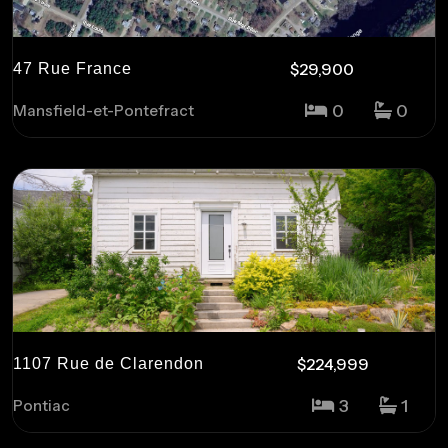
$29,900
47 Rue France
0
0
Mansfield-et-Pontefract
$224,999
1107 Rue de Clarendon
3
1
Pontiac