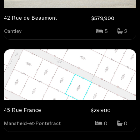
$579,900
42 Rue de Beaumont
5
2
Cantley
$29,900
45 Rue France
0
0
Mansfield-et-Pontefract