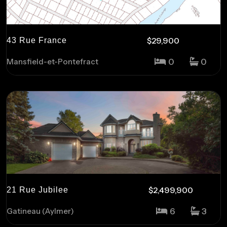
$29,900
43 Rue France
0
0
Mansfield-et-Pontefract
$2,499,900
21 Rue Jubilee
6
3
Gatineau (Aylmer)