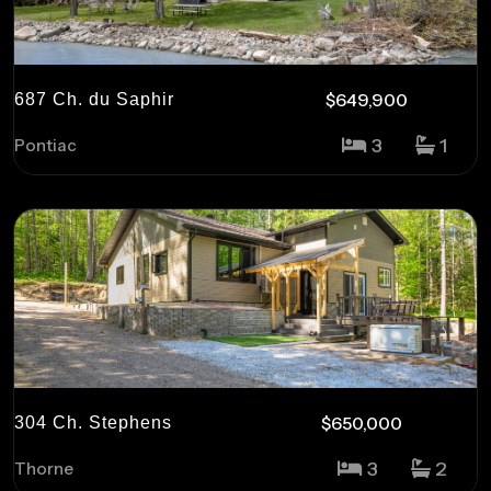
$649,900
687 Ch. du Saphir
3
1
Pontiac
$650,000
304 Ch. Stephens
3
2
Thorne